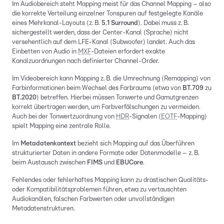
Im Audiobereich steht Mapping meist für das Channel Mapping – also
die korrekte Verteilung einzelner Tonspuren auf festgelegte Kanäle
eines Mehrkanal-Layouts (z. B.
5.1 Surround
). Dabei muss z. B.
sichergestellt werden, dass der Center-Kanal (Sprache) nicht
versehentlich auf dem LFE-Kanal (Subwoofer) landet. Auch das
Einbetten von Audio in
MXF
-Dateien erfordert exakte
Kanalzuordnungen nach definierter Channel-Order.
Im Videobereich kann Mapping z. B. die Umrechnung (Remapping) von
Farbinformationen beim Wechsel des Farbraums (etwa von
BT.709
zu
BT.2020
) betreffen. Hierbei müssen Tonwerte und Gamutgrenzen
korrekt übertragen werden, um Farbverfälschungen zu vermeiden.
Auch bei der Tonwertzuordnung von
HDR
-Signalen (
EOTF
-Mapping)
spielt Mapping eine zentrale Rolle.
Im
Metadatenkontext
bezieht sich Mapping auf das Überführen
strukturierter Daten in andere Formate oder Datenmodelle – z. B.
beim Austausch zwischen
FIMS
und
EBUCore
.
Fehlendes oder fehlerhaftes Mapping kann zu drastischen Qualitäts-
oder Kompatibilitätsproblemen führen, etwa zu vertauschten
Audiokanälen, falschen Farbwerten oder unvollständigen
Metadatenstrukturen.