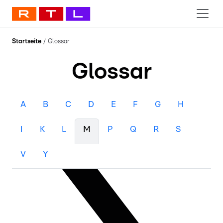
Startseite
/
Glossar
Glossar
A
B
C
D
E
F
G
H
I
K
L
M
P
Q
R
S
V
Y