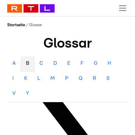
Startseite
/
Glossar
Glossar
A
B
C
D
E
F
G
H
I
K
L
M
P
Q
R
S
V
Y