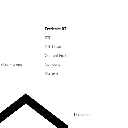
Entdecke RTL
RTL+
RTL News
um
Content First
hutzerklärung
Company
Karriere
Nach oben