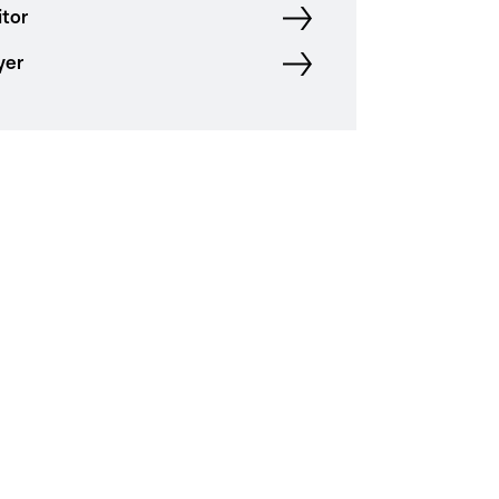
tor
yer