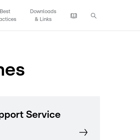
Best
Downloads
actices
& Links
nes
pport Service