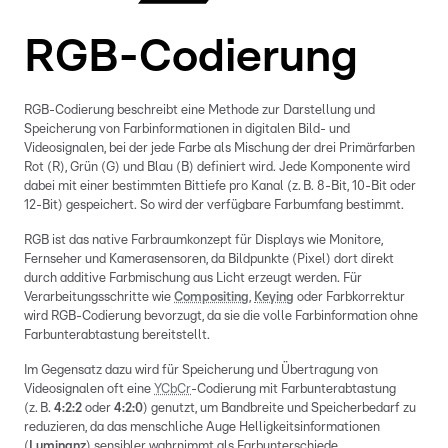
RGB-Codierung
RGB-Codierung beschreibt eine Methode zur Darstellung und
Speicherung von Farbinformationen in digitalen Bild- und
Videosignalen, bei der jede Farbe als Mischung der drei Primärfarben
Rot (R), Grün (G) und Blau (B) definiert wird. Jede Komponente wird
dabei mit einer bestimmten Bittiefe pro Kanal (z. B. 8-Bit, 10-Bit oder
12-Bit) gespeichert. So wird der verfügbare Farbumfang bestimmt.
RGB ist das native Farbraumkonzept für Displays wie Monitore,
Fernseher und Kamerasensoren, da Bildpunkte (Pixel) dort direkt
durch additive Farbmischung aus Licht erzeugt werden. Für
Verarbeitungsschritte wie
Compositing
,
Keying
oder Farbkorrektur
wird RGB-Codierung bevorzugt, da sie die volle Farbinformation ohne
Farbunterabtastung bereitstellt.
Im Gegensatz dazu wird für Speicherung und Übertragung von
Videosignalen oft eine
YCbCr
-Codierung mit Farbunterabtastung
(z. B.
4:2:2
oder
4:2:0
) genutzt, um Bandbreite und Speicherbedarf zu
reduzieren, da das menschliche Auge Helligkeitsinformationen
(
Luminanz
) sensibler wahrnimmt als Farbunterschiede