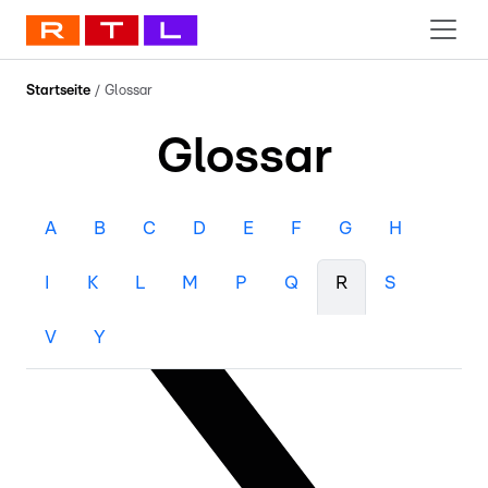
Startseite
/
Glossar
Glossar
A
B
C
D
E
F
G
H
I
K
L
M
P
Q
R
S
V
Y