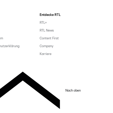
Entdecke RTL
RTL+
RTL News
um
Content First
hutzerklärung
Company
Karriere
Nach oben