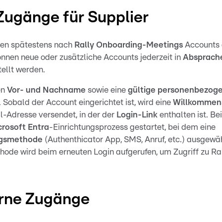
Zugänge für Supplier
den spätestens nach
Rally Onboarding-Meetings
Accounts 
nnen neue oder zusätzliche Accounts jederzeit in
Absprach
tellt werden.
en
Vor- und Nachname
sowie eine
gültige personenbezoge
 Sobald der Account eingerichtet ist, wird eine
Willkommen
l-Adresse versendet, in der der
Login-Link
enthalten ist. B
crosoft Entra
-Einrichtungsprozess gestartet, bei dem eine
ngsmethode
(Authenthicator App, SMS, Anruf, etc.) ausgewä
ode wird beim erneuten Login aufgerufen, um Zugriff zu Ral
rne Zugänge