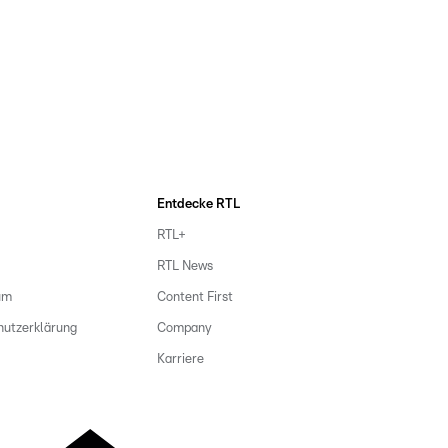
Entdecke RTL
RTL+
RTL News
um
Content First
hutzerklärung
Company
Karriere