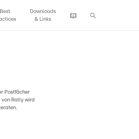
Best
Downloads
actices
& Links
der Postfächer
 von Rally wird
eraten.