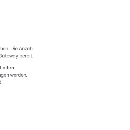
ehen. Die Anzahl
 Gateway bereit.
t
allen
ngen werden,
d.